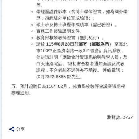
等。
學經歷證件影本（含博士學位證書，如為國外學
歷，須經駐外單位完成驗證）。
碩士班及博士班歷年成績單（需已驗證）。
實務工作經驗證明文件。
教育部核發教師證書（無則免付）。
請於
115年8月28日前郵寄（郵戳為憑）
至臺北
市100中正區濟南路一段321號會計資訊系收，
信封請註明「應徵會計資訊系約聘教學人員」及
白天連絡電話。 經初審合格者通知面談及試教
課程，不合者恕不退件亦不函復。 連絡電話：
(02)2322-6365 鄒先生。
五、預計起聘日為116年02月， 依實際校教評會議審議期程
辦理進用。
瀏覽數:
1737
分享