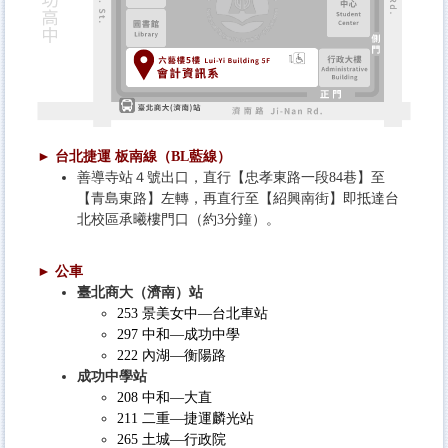
► 台北捷運 板南線（BL藍線）
善導寺站４號出口，直行【忠孝東路一段84巷】至
【青島東路】左轉，再直行至【紹興南街】即抵達台
北校區承曦樓門口（約3分鐘）。
► 公車
臺北商大
（
濟南
）
站
253 景美女中—台北車站
297 中和—成功中學
222 內湖—衡陽路
成功中學站
208 中和—大直
211 二重—捷運麟光站
265 土城—行政院