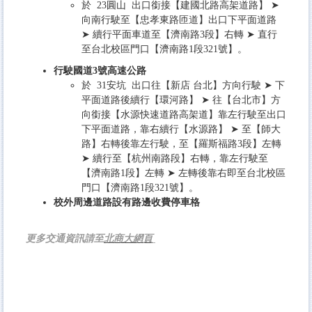
於 23圓山 出口銜接【建國北路高架道路】 ➤
向南行駛至【忠孝東路匝道】出口下平面道路
➤ 續行平面車道至【濟南路3段】右轉 ➤ 直行
至台北校區門口【濟南路1段321號】。
行駛國道3號高速公路
於 31安坑 出口往【新店 台北】方向行駛 ➤ 下
平面道路後續行【環河路】 ➤ 往【台北市】方
向銜接【水源快速道路高架道】靠左行駛至出口
下平面道路，靠右續行【水源路】 ➤ 至【師大
路】右轉後靠左行駛，至【羅斯福路3段】左轉
➤ 續行至【杭州南路段】右轉，靠左行駛至
【濟南路1段】左轉 ➤ 左轉後靠右即至台北校區
門口【濟南路1段321號】。
校外周邊道路設有路邊收費停車格
更多交通資訊請至
北商大網頁