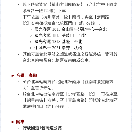
以下路線皆於【華山文創園區站】（台北市中正區忠
孝東路一段172號）下車，
下車後至【杭州南路一段】南行，再至【濟南路一
段】右轉後抵達台北校區門口（約5分鐘）。
國光客運 1815 金山青年活動中心—台北
國光客運 1815 法鼓山—台北
國光客運 1813 基隆—台北
中興巴士 2021 瑞芳—板橋
其他可至台北車站之國道或省道之客運路線，皆可於
台北車站轉乘台北捷運板南線或公車。
► 台鐵、高鐵
至台北車站轉搭台北捷運板南線（往南港展覽館方
向）至善導寺站。
於台北車站出站南行至【忠孝西路一段】，再往東至
【紹興南街】右轉，至【青島東路】即抵達台北校區
承曦樓門口（約15分鐘）。
► 開車
行駛國道1號高速公路