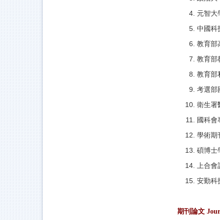
元智大
中國科
教育部
教育部
教育部
考選部
衛生署
國科會
學術期
碩博士
上合會
安勤科
期刊論文 Journ