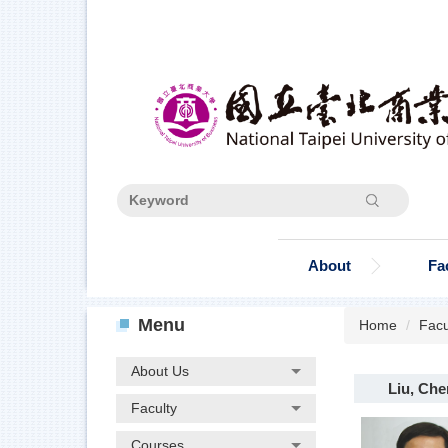
Jump
to
the
main
content
block
Search
About
Fa
Menu
Home
Facu
About Us
Liu, Ch
Faculty
Courses