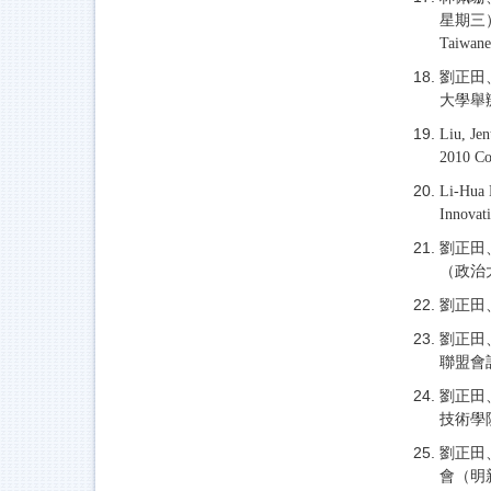
星期三）Liu
Taiwane
劉正田
大學舉辦
Liu, Je
2010 Co
Li-Hua 
Innovat
劉正田
（政治
劉正田
劉正田
聯盟會
劉正田
技術學
劉正田
會（明