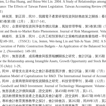
nten, Li-Hua Huang, and Hsiou-Wei Lin. 2004. A Study of Relationships amon
ance: The Effects of Taiwan Patent Legislation. Taiwan Accounting Revi
CI）
、林祝英、劉正田，民93，我國電子產業研發投資與財務政策之關係：
5卷第1期（2月），頁117-141。
民92，企業研發投資與淨值市價比現象，風險管理學報，第5卷第2期（7月），頁261-2
ent and Book-to-Market Ratio Phenomenon. Journal of Risk Management. Volu
、林維珩、袁玉珠，民91，公共工程預算執行之策略性績效衡量指標－平衡
-181。（TSSCI）Liu, Jenten, Wei-heng Lin and Yuh-Ju Yuan. 2002. A Study
 Execution of Public Construction Budgets－An Application of the Balanced Sc
r 2, (November): 149-181.
民91，無形資產、成長機會與股票報酬關係之研究，會計評論，第35期（7月），頁1-29
r the Relationship among Intangible Assets, Growth Opportunity and Stock Ret
35 (July): 1-29。
民90，研發支出資本化之會計基礎股票評價，會計評論，第33期（7月），頁1-26。（TSSC
luation Model of Capitalization for R&D. The International Journal of Accoun
民88，企業商譽與研發投資關係之研究，科技管理學刊，第4期（12月），頁105-124。 Liu
 Goodwill and R&D Investment. Journal of Technology Management. Volume 
，無形資產之評價與揭露，證交資料，第459期 89年7月，頁1-15。
，資訊軟體業無形資產之意義及其會計處理，證交資料，第457期 89年5月，
，專科會計教育實務教學之探討，會計師會訊，第202期，民89年3月，頁27
，會計科目校外實習教育影響之探討，技術及職業教育，第52期， 民88年8月