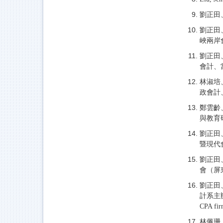
劉正田
劉正田
峽兩岸
劉正田
會計、
林淑培
政會計
鄭雲齡
與教育
劉正田
暨現代
劉正田
會（屏
劉正田
計系主辦，5/
CPA fir
林佩珊