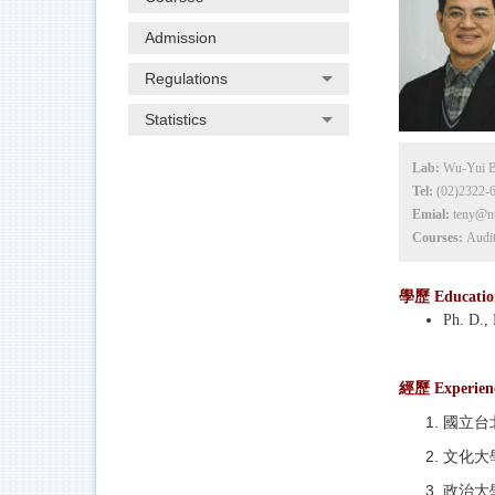
Admission
Regulations
Statistics
Lab:
Wu-Yui B
Tel:
(02)2322-
Emial:
teny@n
Courses:
Audit
學歷 Educatio
Ph. D.,
經歷 Experien
國立台北商
文化大
政治大