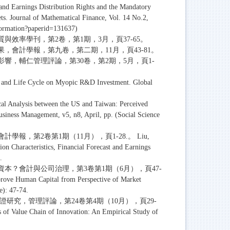
 and Earnings Distribution Rights and the Mandatory
ts. Journal of Mathematical Finance, Vol. 14 No.2,
formation?paperid=131637)
效率學刊，第2卷，第1期，3月，頁37-65。
，會計學報，第九卷，第二期，11月，頁43-81。
響，輔仁管理評論，第30卷，第2期，5月，頁1-
gy and Life Cycle on Myopic R&D Investment. Global
al Analysis between the US and Taiwan: Perceived
siness Management, v5, n8, April, pp. (Social Science
，第2卷第1期（11月），頁1-28.。 Liu,
n Characteristics, Financial Forecast and Earnings
.
本？會計與公司治理，第3卷第1期（6月），頁47-
prove Human Capital from Perspective of Market
e): 47-74.
研究，管理評論，第24卷第4期（10月），頁29-
f Value Chain of Innovation: An Empirical Study of