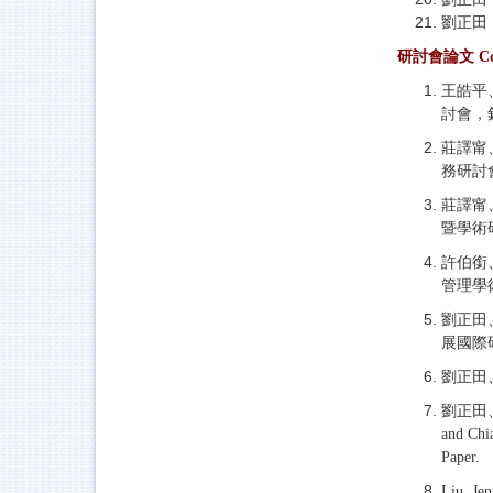
劉正田
研討會論文 Conf
王皓平
討會，
莊譯甯
務研討
莊譯甯
暨學術
許伯銜
管理學
劉正田
展國際
劉正田
劉正田、
and Chi
Paper.
Liu, Jen