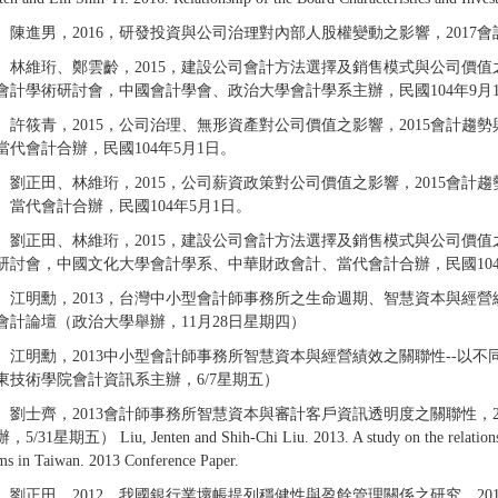
、陳進男，2016，研發投資與公司治理對內部人股權變動之影響，2017
、林維珩、鄭雲齡，2015，建設公司會計方法選擇及銷售模式與公司價值
會計學術研討會，中國會計學會、政治大學會計學系主辦，民國104年9月
、許筱青，2015，公司治理、無形資產對公司價值之影響，2015會計
當代會計合辦，民國104年5月1日。
、劉正田、林維珩，2015，公司薪資政策對公司價值之影響，2015會
、當代會計合辦，民國104年5月1日。
、劉正田、林維珩，2015，建設公司會計方法選擇及銷售模式與公司價值
研討會，中國文化大學會計學系、中華財政會計、當代會計合辦，民國104
、江明勳，2013，台灣中小型會計師事務所之生命週期、智慧資本與經營
會計論壇（政治大學舉辦，11月28日星期四）
、江明勳，2013中小型會計師事務所智慧資本與經營績效之關聯性--以不
東技術學院會計資訊系主辦，6/7星期五）
、劉士齊，2013會計師事務所智慧資本與審計客戶資訊透明度之關聯性，
31星期五） Liu, Jenten and Shih-Chi Liu. 2013. A study on the relationship b
ms in Taiwan. 2013 Conference Paper.
、劉正田，2012，我國銀行業壞帳提列穩健性與盈餘管理關係之研究，20