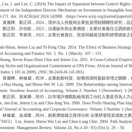
, Liu, J. and Lee, C. (2024) The Impact of Separation between Control Rights
hment of the Independent Director Mechanism on Investment in Intangible Asse
-171. doi: 10.4236/jmf.2024.142008. (https://www.scirp.org/journal/paperin
、黃麗樺、劉正田，2024，境外法人持股與企業投資理財關聯性研究，品質與
、劉正田、許伯銜，2023，法遵缺失與企業價值：企業社會責任之調節效果
、劉正田、李家琪，2023，企業社會責任、投資與融資活動對經營績效之影
hih-Hsien, Jenten Liu and Yi-Pong Chia. 2014. The Effect of Business Strate
of Accounting and Finance Vol. 5. No. 1 (March): 107 – 131.
Huang, Kevin Kuan-Shun Chiu and Jenten Liu. 2011. A Cross-Cultural Empiric
hip Styles and Organizational Commitment at CPA Firms. African Journal of Bu
n Index 1.105 in 2009), (NSC 90-2416-H-141-001).
、黃麗樺、林修葳，民98，企業創新特質、財務預測與盈餘管理之關聯，會計學報
 Li-Hua Huang, and Hsiou-Wei W. Lin. 2009. The Relationships among Innovatio
ent. Soochow Journal of Accounting, Volume 2. Number 1 (November): 1-28
、劉正田、葉家榮，民95，以市場評價觀點檢測員工分紅入股是否為人力資
, Jan-Zan, Jenten Liu and Chia-Jung Yea. 2006. Does Profit-Sharing Plan Im
on? Journal of Accounting and Corporate Governance. Volume 3 Number 1 (Jun
、林修葳、金成隆，民94，創新價值鏈之路徑分析:企業研發投資成效之實證
CI） Liu, Jenten, Hsiou-Wei Lin and Chen-Lung Chin. 2004. Path Analysis o
estment. Management Review, Volume 24, No.4.10 / 01) (Oct.l): 29 – 56.