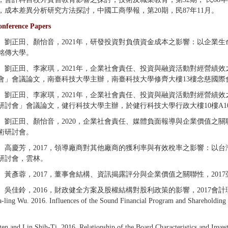
，成本差異分析研究方法探討，中國工商學報，第20期，民87年11月。
erence Papers
、劉正田、顏怡音，2021年，研發投資對負債資金成本之影響：以企業生命
銘傳大學。
、劉正田、李家琪，2021年，企業社會責任、投資與融資活動對經營績效之影
會」會議論文，南臺科技大學主辦，南臺科技大學修齊大樓13樓念慈國際
、劉正田、李家琪，2021年，企業社會責任、投資與融資活動對經營績效之影
研討會」會議論文，健行科技大學主辦，於健行科技大學行政大樓10樓A10
、劉正田、顏怡音，2020，企業社會責任、媒體負面報導與企業價值之關聯性”，
術研討會。
、高慶芳，2017，領導廠商對其他廠商的獲利率與有效稅率之影響：以台
研討會，雲林。
、黃彥蓉，2017，董事會結構、資訊揭露評分與企業價值之關聯性，20
吳佳鈴，2016，財政健全方案及股權結構對股利政策的影響，2017會計理論與
a-ling Wu. 2016. Influences of the Sound Financial Program and Shareholding 
ten and Lin Shih-Ti. 2016. Relationship of the Board Characteristics and Inve