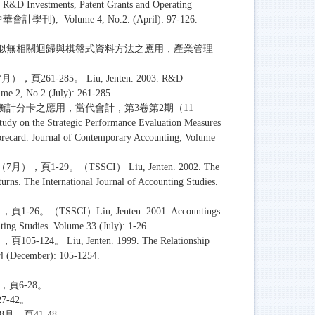
g R&D Investments, Patent Grants and Operating
ew (中華會計學刊), Volume 4, No.2. (April): 97-126.
看似無相關迴歸與棋盤式資料方法之應用，產業管理
85。 Liu, Jenten. 2003. R&D
me 2, No.2 (July): 261-285.
計分卡之應用，當代會計，第3卷第2期（11
 on the Strategic Performance Evaluation Measures
orecard. Journal of Contemporary Accounting, Volume
。（TSSCI） Liu, Jenten. 2002. The
urns. The International Journal of Accounting Studies.
I）Liu, Jenten. 2001. Accountings
ting Studies. Volume 33 (July): 1-26.
, Jenten. 1999. The Relationship
4 (December): 105-1254.
頁6-28。
-42。
，頁41-48。