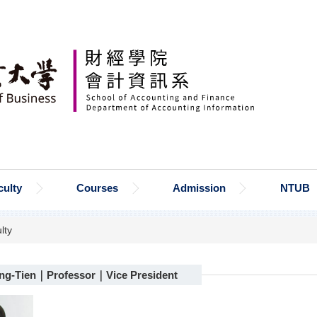
culty
Courses
Admission
NTUB
lty
eng-Tien｜Professor｜Vice President