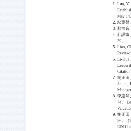
Luo, Y. 
Establis
May 143
鄔憲聲
顏怡音
莊譯甯
29。
Liao, C
Review 
Li-Hua 
Leaders
Citatio
劉正田
Jenten,
Managem
李建然
74。 Lee
Valuati
劉正田
56。（TSS
R&D Inv