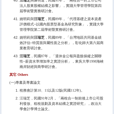
汪瑞芝
與陳明進，民國91年，「兩稅合一對上市公司
法人股東股權結構之影響」，實踐大學管理學院第四
屆學術暨實務研討會。
姚明莉與
汪瑞芝
，民國89年，「代理基礎之資本資產
評價模式~以國內股票型基金為研究對象」，實踐大學
管理學院第二屆學術暨實務研討會。
姚明莉與
汪瑞芝
，民國89年，「台灣地區共同基金績
效評估~特質面與屬性面之分析」，彰化師大第六屆商
業教育研討會。
汪瑞芝
，民國87年，「退休金公報與盈餘操縱之關聯
性~薪資水準增加率之實證分析」，東吳大學1998海峽
兩岸財經與商學研討會。
其它 Others
(一)專書及專書論文
稅務會計第10、11以及12版(民國112年)。
汪瑞芝，民國91年2月，「兩稅合一制前後上市公司股
利發放、租稅規劃及資本結構之實證研究」，政治大
學會計學博士論文。