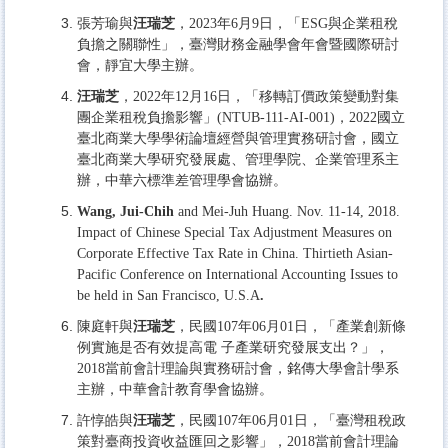
張芳瑜與
汪瑞芝
，2023年6月9日，「ESG與企業租稅
負擔之關聯性」，臺灣財務金融學會年會暨國際研討
會，靜宜大學主辦。
汪瑞芝
，2022年12月16日，「移轉訂價政策變動對集
團企業租稅負擔影響」(NTUB-111-AI-001)，2022國立
臺北商業大學學術論壇經營與管理實務研討會，國立
臺北商業大學研究發展處、管理學院、企業管理系主
辦，中華六標準差管理學會協辦。
Wang, Jui-Chih
and Mei-Juh Huang. Nov. 11-14, 2018.
Impact of Chinese Special Tax Adjustment Measures on
Corporate Effective Tax Rate in China. Thirtieth Asian-
Pacific Conference on International Accounting Issues to
be held in San Francisco, U.S.A
.
陳庭軒與
汪瑞芝
，民國107年06月01日，「產業創新條
例實施是否有效提高電 子產業研究發展支出？」，
2018當前會計理論與實務研討會，銘傳大學會計學系
主辦，中華會計教育學會協辦。
許惇皓與
汪瑞芝
，民國107年06月01日，「臺灣租稅政
策對臺商投資收益匯回之影響」，2018當前會計理論