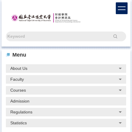
Jump
to
the
main
content
block
Search
Menu
About Us
Faculty
Courses
Admission
Regulations
Statistics