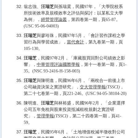
翁志強、
汪瑞芝
與孫瑞霙，民國97年，「大學院校系
所技術效率及規模效率之評估與探討：以某私立大學
為例」，
經營管理論叢
，第四卷第一期，頁65-87。
(USC 95-06-04003)
汪瑞芝
與廖玲珠，民國97年5月，「會計習作課程之學
習行為與學習成效」，
當代會計
，第九卷第一期，頁
105-130。
汪瑞芝
，民國97年2月，「庫藏股買回對公司績效之影
響」，
中華管理評論國際學報
，第十一卷第一期，頁1-
35。(NSC 93-2416-H-158-003)
汪瑞芝
與陳明進，民國96年6月，「兩稅合一前後上市
公司融資決策之實證研究」，
交大管理學報
(TSSCI)
，
第二十七卷第一期，頁221-246。(USC 94-05-38104-20)
陳明進、
汪瑞芝
與林裕盛，民國96年2月，「企業選擇
公司五年免稅與股東投資抵減租稅規劃之實證研
究」，
管理學報
(TSSCI)
，第二十四卷第一期，頁41-
59。
汪瑞芝
，民國95年6月，「土地增值稅減半徵收對公司