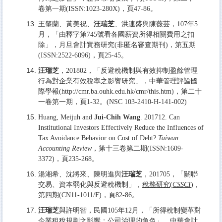
卷第一期(ISSN:1023-280X)，頁47-86。
王肇蘭、黃美祝、
汪瑞芝
、洪連盛與陳薇芸，107年5
月，「由釋字第745號看各國薪資所得相關費用之扣
除」，月旦會計實務研究(非匿名審查期刊)，第五期
(ISSN:2522-6096)，頁25-45。
汪瑞芝
，201802，「反避稅機制與有效抑制盈餘管理
行為對企業有效稅率之影響研究」，中華管理評論國
際學報(http://cmr.ba.ouhk.edu.hk/cmr/this.htm)，第二十
一卷第一期，頁1-32。(NSC 103-2410-H-141-002)
Huang, Meijuh and
Jui-Chih Wang
. 201712. Can
Institutional Investors Effectively Reduce the Influences of
Tax Avoidance Behavior on Cost of Debt?
Taiwan
Accounting Review
，第十三卷第二期(ISSN:1609-
3372)，頁235-268。
湯湘希、沈將來、陳明進與
汪瑞芝
，201705，「關聯
交易、資本弱化與反避稅機制」，
稅務研究
(
CSSCI
)
，
第四期(CN11-1011/F)，頁82-86。
汪瑞芝
與許明智，民國105年12月，「所得稅制變革對
企業租稅規劃之影響：公司治理的角色」，
中華會計