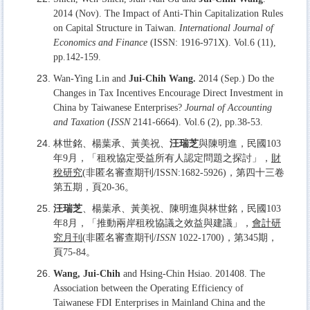
2014 (Nov). The Impact of Anti-Thin Capitalization Rules
on Capital Structure in Taiwan.
International Journal of
Economics and Finance
(ISSN: 1916-971X). Vol.6 (11),
pp.142-159.
Wan-Ying Lin and
Jui-Chih Wang.
2014 (Sep.) Do the
Changes in Tax Incentives Encourage Direct Investment in
China by Taiwanese Enterprises?
Journal of Accounting
and Taxation
(
ISSN
2141-6664). Vol.6 (2), pp.38-53.
林世銘、楊葉承、黃美祝、
汪瑞芝
與陳明進，民國103
年9月，「租稅協定受益所有人認定問題之探討」，
財
稅研究
(非匿名審查期刊/ISSN:1682-5926)，第四十三卷
第五期，頁20-36。
汪瑞芝
、楊葉承、黃美祝、陳明進與林世銘，民國103
年8月，「推動兩岸租稅協議之效益與建議」，
會計研
究月刊
(非匿名審查期刊/
ISSN
1022-1700)，第345期，
頁75-84。
Wang, Jui-Chih
and Hsing-Chin Hsiao. 201408. The
Association between the Operating Efficiency of
Taiwanese FDI Enterprises in Mainland China and the