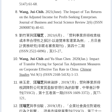
5147):61-68.
Wang, Jui-Chih.
2021(June). The Impact of Tax Returns
on the Adjusted Income for Profit-Seeking Enterprises.
Journal of Business and Social Science Review 2(6) (ISSN
26900874):40-61.
劉竹軍與
汪瑞芝
，2021(6月)，「營利事業所得稅查核
成本率合理性之探討-以遊覽車客運業為例」，月旦會
計實務研究(非匿名審查期刊)，第四十二期
(ISSN:2522-6096)，頁15-27。
Wang, Jui-Chih
and Yu-Shan Chen. 2020(Jan.). Impact
of Transfer Pricing for Special Tax Adjustment Measures
on Corporate Effective Tax Rate in China.
Chinese
Studies
Vol.9(1) (ISSN:2168-541X):1-13.
林玉君、
汪瑞芝
與林淑靜，2019(7月)，營利事業所得
稅調降對公司實質盈餘管理行為的影響，中華會計學
刊(TSSCI)，第十五卷第一期(ISSN:1609-3372)，頁77-
121。
汪瑞芝
與李佳駿，2019(3月)，「企業社會責任對避稅
行為之影響」，證券市場發展季刊(TSSCI)，第三十一