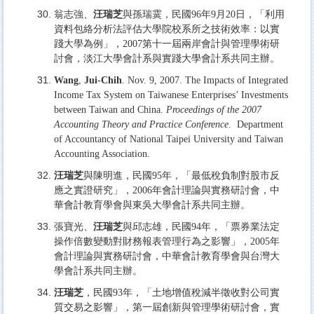
翁志強、
汪瑞芝
與孫瑞霙，民國96年9月20日，「利用
資料包絡分析法評估大學院校系所之技術效率：以實
踐大學為例」，2007第十一屆兩岸會計與管理學術研
討會，淡江大學會計系與實踐大學會計系共同主辦。
Wang
,
Jui-Chih
. Nov. 9, 2007. The Impacts of Integrated
Income Tax System on Taiwanese Enterprises’ Investments
between Taiwan and China.
Proceedings of the 2007
Accounting Theory and Practice Conference
. Department
of Accountancy of National Taipei University and Taiwan
Accounting Association.
汪瑞芝
與陳明進，民國95年，「最低稅負制對股市反
應之實證研究」，2006年會計理論與實務研討會，中
華會計教育學會與東吳大學會計系共同主辦。
張寶光、
汪瑞芝
與邱志雄，民國94年，「票券業法定
操作倍數變動對財務報表管理行為之影響」，2005年
會計理論與實務研討會，中華會計教育學會與台灣大
學會計系共同主辦。
汪瑞芝
，民國93年，「土地增值稅減半徵收對公司實
質交易之影響」，第一屆創新與管理學術研討會，實