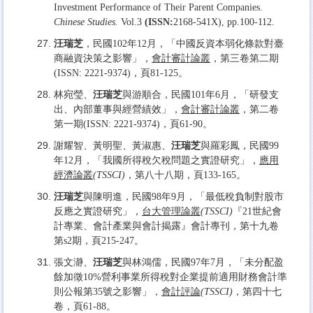
Investment Performance of Their Parent Companies.
Chinese Studies.
Vol.3
(ISSN:
2168-541X), pp.100-112.
汪瑞芝
，民國102年12月，「中國反資本弱化條款對臺
商融資決策之影響」，
會計審計論叢
，第三卷第二期
(ISSN: 2221-9374)，頁81-125。
林宛瑩、
汪瑞芝
與游順合，民國101年6月，「研發支
出、內部董事與經營績效」，
會計審計論叢
，第二卷
第一期(ISSN: 2221-9374)，頁61-90。
謝耀智、黃明聖、黃淑惠、
汪瑞芝
與羅彩鳳，民國99
年12月，「我國所得稅欠稅問題之實證研究」，
應用
經濟論叢
(TSSCI)
，第八十八期，頁133-165。
汪瑞芝
與陳明進，民國98年9月，「最低稅負制對股市
反應之實證研究」，
台大管理論叢
(TSSCI)
『21世紀會
計專業、會計產業與會計揭露』會計專刊，第十九卷
第s2期，頁215-247。
張文瀞、
汪瑞芝
與林鴻儒，民國97年7月，「未分配盈
餘加徵10%營利事業所得稅對企業提前適用財務會計準
則公報第35號之影響」，
會計評論
(TSSCI)
，第四十七
卷，頁61-88。