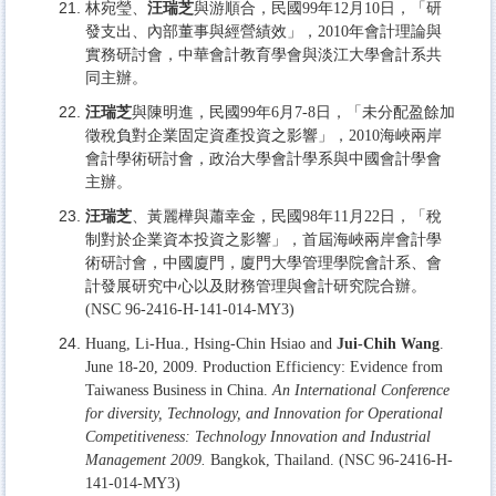
林宛瑩、
汪瑞芝
與游順合，民國99年12月10日，「研
發支出、內部董事與經營績效」，2010年會計理論與
實務研討會，中華會計教育學會與淡江大學會計系共
同主辦。
汪瑞芝
與陳明進，民國99年6月7-8日，「未分配盈餘加
徵稅負對企業固定資產投資之影響」，2010海峽兩岸
會計學術研討會，政治大學會計學系與中國會計學會
主辦。
汪瑞芝
、黃麗樺與蕭幸金，民國98年11月22日，「稅
制對於企業資本投資之影響」，首屆海峽兩岸會計學
術研討會，中國廈門，廈門大學管理學院會計系、會
計發展研究中心以及財務管理與會計研究院合辦。
(NSC 96-2416-H-141-014-MY3)
Huang, Li-Hua., Hsing-Chin Hsiao and
Jui-Chih Wang
.
June 18-20, 2009. Production Efficiency: Evidence from
Taiwaness Business in China.
An International Conference
for diversity, Technology, and Innovation for Operational
Competitiveness: Technology Innovation and Industrial
Management 2009.
Bangkok, Thailand. (NSC 96-2416-H-
141-014-MY3)