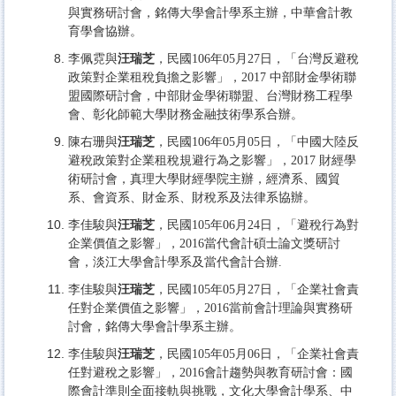
與實務研討會，銘傳大學會計學系主辦，中華會計教
育學會協辦。
李佩霓與
汪瑞芝
，民國106年05月27日，「台灣反避稅
政策對企業租稅負擔之影響」，2017 中部財金學術聯
盟國際研討會，中部財金學術聯盟、台灣財務工程學
會、彰化師範大學財務金融技術學系合辦。
陳右珊與
汪瑞芝
，民國106年05月05日，「中國大陸反
避稅政策對企業租稅規避行為之影響」，2017 財經學
術研討會，真理大學財經學院主辦，經濟系、國貿
系、會資系、財金系、財稅系及法律系協辦。
李佳駿與
汪瑞芝
，民國105年06月24日，「避稅行為對
企業價值之影響」，2016當代會計碩士論文獎研討
會，淡江大學會計學系及當代會計合辦.
李佳駿與
汪瑞芝
，民國105年05月27日，「企業社會責
任對企業價值之影響」，2016當前會計理論與實務研
討會，銘傳大學會計學系主辦。
李佳駿與
汪瑞芝
，民國105年05月06日，「企業社會責
任對避稅之影響」，2016會計趨勢與教育研討會：國
際會計準則全面接軌與挑戰，文化大學會計學系、中