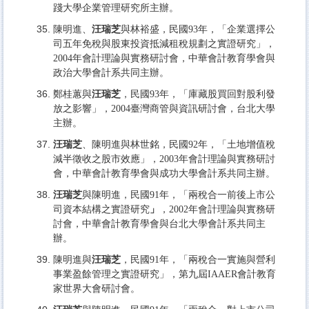
踐大學企業管理研究所主辦。
陳明進、
汪瑞芝
與林裕盛，民國93年，「企業選擇公
司五年免稅與股東投資抵減租稅規劃之實證研究」，
2004年會計理論與實務研討會，中華會計教育學會與
政治大學會計系共同主辦。
鄭桂蕙與
汪瑞芝
，民國93年，「庫藏股買回對股利發
放之影響」，2004臺灣商管與資訊研討會，台北大學
主辦。
汪瑞芝
、陳明進與林世銘，民國92年，「土地增值稅
減半徵收之股市效應」，2003年會計理論與實務研討
會，中華會計教育學會與成功大學會計系共同主辦。
汪瑞芝
與陳明進，民國91年，「兩稅合一前後上市公
司資本結構之實證研究
」
，2002年會計理論與實務研
討會，中華會計教育學會與台北大學會計系共同主
辦。
陳明進與
汪瑞芝
，民國91年，「兩稅合一實施與營利
事業盈餘管理之實證研究」，第九屆IAAER會計教育
家世界大會研討會。