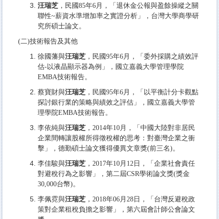
汪瑞芝
，民國85年6月，「退休金公報與盈餘操縱之關
聯性~薪資水準增加率之實證分析」，台灣大學商學研
究所碩士論文。
(二)技術報告及其他
徐國藩與
汪瑞芝
，民國95年6月，「委外採購之績效評
估-以液晶顯示器為例」，國立嘉義大學管理學院
EMBA技術報告。
蔡寶財與
汪瑞芝
，民國95年6月，「以平衡計分卡觀點
探討銀行業的策略與績效之評估」，國立嘉義大學管
理學院EMBA技術報告。
李依純與
汪瑞芝
，2014年10月，「中國大陸對非居民
企業間轉讓股權所得徵稅權的思考：對臺灣企業之衝
擊」，德勤碩士論文獲得優異文章獎(前三名)。
李佳駿與
汪瑞芝
，2017年10月12日，「企業社會責任
對避稅行為之影響」，第二屆CSR學術論文獎(獎金
30,000台幣)。
李佩霓與
汪瑞芝
，2018年06月28日，「台灣反避稅政
策對企業租稅負擔之影響」，第六屆會計師公會論文