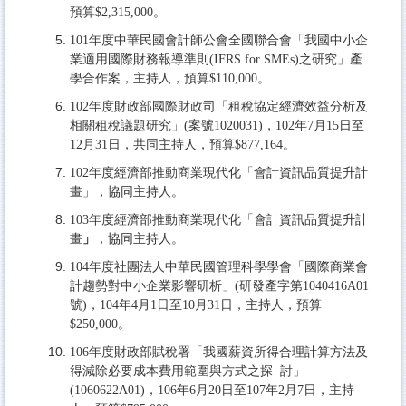
預算$2,315,000。
101年度中華民國會計師公會全國聯合會「我國中小企
業適用國際財務報導準則(IFRS for SMEs)之研究」產
學合作案，主持人，預算$110,000。
102年度財政部國際財政司「租稅協定經濟效益分析及
相關租稅議題研究」(案號1020031)，102年7月15日至
12月31日，共同主持人，預算$877,164。
102年度經濟部推動商業現代化「會計資訊品質提升計
畫」，協同主持人。
103年度經濟部推動商業現代化「會計資訊品質提升計
畫
」
，協同主持人。
104年度社團法人中華民國管理科學學會「國際商業會
計趨勢對中小企業影響研析」(研發產字第1040416A01
號)，104年4月1日至10月31日，主持人，預算
$250,000。
106年度財政部賦稅署「我國薪資所得合理計算方法及
得減除必要成本費用範圍與方式之探 討」
(1060622A01)，106年6月20日至107年2月7日，主持