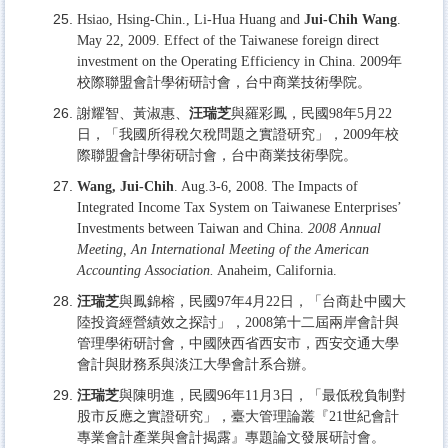
Hsiao, Hsing-Chin., Li-Hua Huang and
Jui-Chih Wang
.
May 22, 2009. Effect of the Taiwanese foreign direct
investment on the Operating Efficiency in China. 2009年
校際聯盟會計學術研討會，台中商業技術學院。
謝耀智、黃淑惠、
汪瑞芝
與羅彩鳳，民國98年5月22
日，「我國所得稅欠稅問題之實證研究」，2009年校
際聯盟會計學術研討會，台中商業技術學院。
Wang, Jui-Chih
. Aug.3-6, 2008. The Impacts of
Integrated Income Tax System on Taiwanese Enterprises’
Investments between Taiwan and China.
2008 Annual
Meeting, An International Meeting of the American
Accounting Association.
Anaheim, California.
汪瑞芝
與鳳錦榕，民國97年4月22日，「台商赴中國大
陸投資經營績效之探討」，2008第十二屆兩岸會計與
管理學術研討會，中國陜西省西安市，西安交通大學
會計與財務系與淡江大學會計系合辦。
汪瑞芝
與陳明進，民國96年11月3日，「最低稅負制對
股市反應之實證研究」，臺大管理論叢『21世紀會計
專業會計產業與會計揭露』專題論文發展研討會。