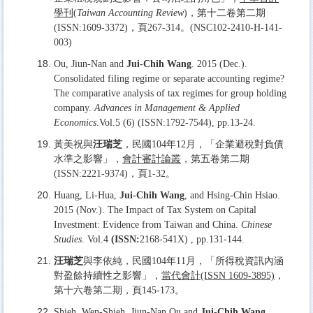
學刊
(
Taiwan Accounting Review
)，第十二卷第二期
(ISSN:1609-3372)，頁267-314。(NSC102-2410-H-141-
003)
Ou, Jiun-Nan and
Jui-Chih Wang
. 2015 (Dec.).
Consolidated filing regime or separate accounting regime?
The comparative analysis of tax regimes for group holding
company.
Advances in Management & Applied
Economics
.Vol.5 (6) (ISSN:1792-7544), pp.13-24.
黃美祝與
汪瑞芝
，民國104年12月，「企業避稅對負債
水準之影響」，
會計審計論叢
，第五卷第二期
(ISSN:2221-9374)，頁1-32。
Huang, Li-Hua,
Jui-Chih Wang
, and Hsing-Chin Hsiao.
2015 (Nov.). The Impact of Tax System on Capital
Investment: Evidence from Taiwan and China.
Chinese
Studies
. Vol.4
(ISSN:
2168-541X) , pp.131-144.
汪瑞芝
與李依純，民國104年11月，「所得稅資訊內涵
對盈餘持續性之影響」，
當代會計
(ISSN 1609-3895)
，
第十六卷第二期，頁145-173。
Shieh, Wen-Shieh, Jiun-Nan Ou and
Jui-Chih Wang
.