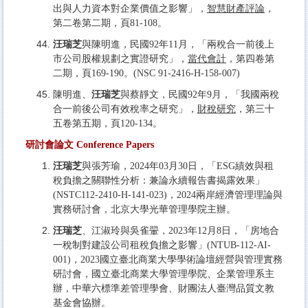
出與人力資本對企業價值之影響」，
智慧財產評論
，
第二卷第二期，頁81-108。
汪瑞芝
與陳明進，民國92年11月，「兩稅合一前後上
市公司股權規劃之實證研究」，
當代會計
，第四卷第
二期，頁169-190。(NSC 91-2416-H-158-007)
陳明進、
汪瑞芝
與蔡靜文，民國92年9月，「我國兩稅
合一前後公司有效稅率之研究」，
財稅研究
，第三十
五卷第五期，頁120-134。
研討會論文 Conference Papers
汪瑞芝
與張芳瑜，2024年03月30日，「ESG績效與租
稅負擔之關聯性分析：兼論永續報告書揭露效果」
(NSTC112-2410-H-141-023)，2024兩岸經濟管理理論與
實務研討會，北京大學光華管理學院主辦。
汪瑞芝
、江淑玲與吳雀翬，2023年12月8日，「房地合
一稅制對建設公司租稅負擔之影響」(NTUB-112-AI-
001)，2023國立臺北商業大學學術論壇經營與管理實務
研討會，國立臺北商業大學管理學院、企業管理系主
辦，中華六標準差管理學會、財團法人臺灣品質文教
基金會協辦。