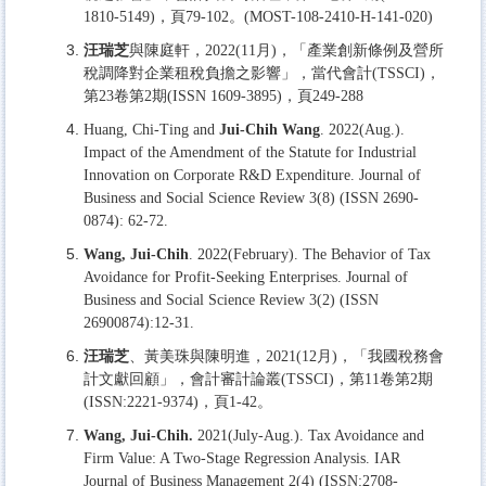
1810-5149)，頁79-102。(MOST-108-2410-H-141-020)
汪瑞芝
與陳庭軒，2022(11月)，「產業創新條例及營所
稅調降對企業租稅負擔之影響」，當代會計(TSSCI)，
第23卷第2期(ISSN 1609-3895)，頁249-288
Huang, Chi-Ting and
Jui-Chih Wang
. 2022(Aug.).
Impact of the Amendment of the Statute for Industrial
Innovation on Corporate R&D Expenditure. Journal of
Business and Social Science Review 3(8) (ISSN 2690-
0874): 62-72.
Wang, Jui-Chih
. 2022(February). The Behavior of Tax
Avoidance for Profit-Seeking Enterprises. Journal of
Business and Social Science Review 3(2) (ISSN
26900874):12-31.
汪瑞芝
、黃美珠與陳明進，2021(12月)，「我國稅務會
計文獻回顧」，會計審計論叢(TSSCI)，第11卷第2期
(ISSN:2221-9374)，頁1-42。
Wang, Jui-Chih.
2021(July-Aug.). Tax Avoidance and
Firm Value: A Two-Stage Regression Analysis. IAR
Journal of Business Management 2(4) (ISSN:2708-