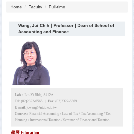
Home
Faculty
Full-time
Wang, Jui-Chih｜Professor｜Dean of School of
Accounting and Finance
Lab
：Lui-Yi Bldg. S412A
Tel
: (02)2322-6565 ｜
Fax
: (02)2322-6369
E-mail
:
jcwang@ntub.edu.tw
Courses:
Financial Accounting / Law of Tax / Tax Accounting / Tax
Planning / International Taxation / Seminar of Finance and Taxation
學歷 Education