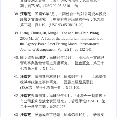
實質交易之影響」，
會計與公司治理
，第三卷第一
期，頁75-95。(USC 92-05-38101-19)
汪瑞芝
，民國95年5月，「兩稅合一制對公司資本投資
影響之實證研究」，
中華管理評論國際學報
，第九卷
第二期，頁1-19。(USC 93-05-38101-20)
Liang, Chiung-Ju, Ming-Li Yao and
Jui-Chih Wang
.
2006(March). A Test of the Equilibrium Implications of
the Agency-Based Asset Pricing Model.
International
Journal of Management
. Vol. 23(1), pp.132-141.
陳明進與
汪瑞芝
，民國94年11月，「兩稅合一實施與
營利事業盈餘管理之實證研究」，
財稅研究
，第三十
七卷第六期，頁1 -18。
汪瑞芝
、陳明進與林世銘，民國94年4月，「土地增值
稅減半政策之事件研究」，
證券市場發展季刊
(TSSCI)
，第十七卷第一期，頁75-100。
汪瑞芝
與陳明進，民國93年4月，「兩稅合一制前後上
市公司股利發放之實證研究」，
管理學報
(TSSCI)
，第
二十一卷第二期，頁257-277。
汪瑞芝
、吳志成與丁綉娟，民國93年10月，「研發支