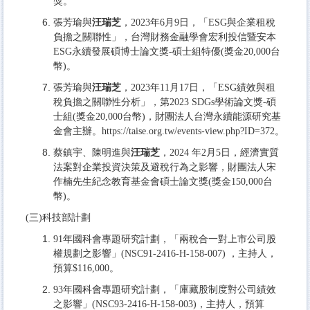
獎。
張芳瑜與
汪瑞芝
，2023年6月9日，「ESG與企業租稅
負擔之關聯性」，台灣財務金融學會宏利投信暨安本
ESG永續發展碩博士論文獎-碩士組特優(獎金20,000台
幣)。
張芳瑜與
汪瑞芝
，2023年11月17日，「ESG績效與租
稅負擔之關聯性分析」，第2023 SDGs學術論文獎-碩
士組(獎金20,000台幣)，財團法人台灣永續能源研究基
金會主辦。https://taise.org.tw/events-view.php?ID=372。
蔡鎮宇、陳明進與
汪瑞芝
，2024 年2月5日，經濟實質
法案對企業投資決策及避稅行為之影響，財團法人宋
作楠先生紀念教育基金會碩士論文獎(獎金150,000台
幣)。
(三)科技部計劃
91年國科會專題研究計劃，「兩稅合一對上市公司股
權規劃之影響」(NSC91-2416-H-158-007) ，主持人，
預算$116,000。
93年國科會專題研究計劃，「庫藏股制度對公司績效
之影響」(NSC93-2416-H-158-003)，主持人，預算