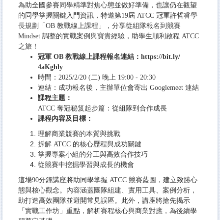
為助全國參賽同學精準對焦心態並做好準備，
也讓仍在觀望
的同學掌握關鍵入門資訊，特邀第19屆 ATCC 冠軍許哲睿學
長規劃「OB 教戰線上課程」，分享從組隊報名到競賽
Mindset 調整的實戰案例與寶貴經驗，助學生順利啟程 ATCC
之旅！
冠軍 OB 教戰線上課程報名連結：
https://bit.ly/
4aKghly
時間：2025/2/20 (二) 晚上 19:00 - 20:30
連結：成功報名後，主辦單位會寄出 Googlemeet 連結
課程主題：
ATCC 奪冠秘笈起步篇：從組隊到合作成長
課程內容及目標：
理解商業競賽的本質與挑戰
拆解 ATCC 的核心歷程與成功關鍵
掌握專案小組的分工與高效合作技巧
從競賽中挖掘學習與成長的機會
這場90分鐘講座將助同學掌握 ATCC 競賽藍圖，建立致勝心
態與核心觀念。內容涵蓋團隊組建、
實用工具、案例分析，
助打造高效團隊並避開常見誤區。此外，
講座將搶先揭示
「實戰工作坊」重點，解析賽程核心與商業對應，
為後續學