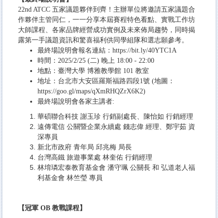
22nd ATCC 五家議題夥伴到齊！主辦單位將邀請五家議題合
作夥伴主管同仁，
一一分享本屆賽程特色看點、實戰工作坊
大師課程、
各家品牌經營成功實例及未來佈局趨勢，
同時揭
露第一手議題資訊和驚喜福利供同學組隊和選志願參考。
最終場說明會報名連結：
https://bit.ly/
40YTC1A
時間：2025/2/25 (二) 晚上 18:00 - 22:00
地點：臺灣大學 博雅教學館 101 教室
地址：台北市大安區羅斯福路四段1號 (地圖：
https://goo.gl/maps/
qXmRHQZrX6K2
)
最終場說明會各家主講者:
華碩聯合科技 謝玉珍 行銷副處長、陳怡如 行銷經理
遠傳電信 公關暨企業永續處 錢志偉 經理、鄭宇茹 資
深專員
新北市政府 青年局 邱兆梅 局長
台灣高鐵 旅遊事業處 林奎佑 行銷經理
林堉璘宏泰教育基金會 潘守珮 公關長 和 弘道老人福
利基金會 林竺瑩 專員
【冠軍 OB 教戰課程】