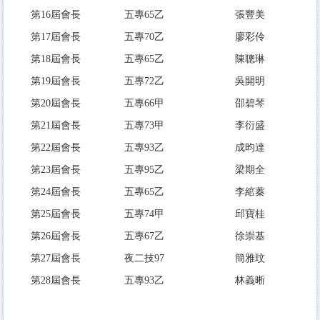
第16屆會長
五專65乙
張豐美
第17屆會長
五專70乙
廖彩伶
第18屆會長
五專65乙
陳聰琳
第19屆會長
五專72乙
吳開明
第20屆會長
五專66甲
邵碧琴
第21屆會長
五專73甲
李衍盛
第22屆會長
五專93乙
成昀達
第23屆會長
五專95乙
梁期全
第24屆會長
五專65乙
李綰蓁
第25屆會長
五專74甲
邱寶桂
第26屆會長
五專67乙
徐崇基
第27屆會長
夜二技97
簡雅玟
第28屆會長
五專93乙
林義晰