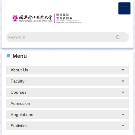
Jump
to
the
main
content
block
Search
Menu
About Us
Faculty
Courses
Admission
Regulations
Statistics