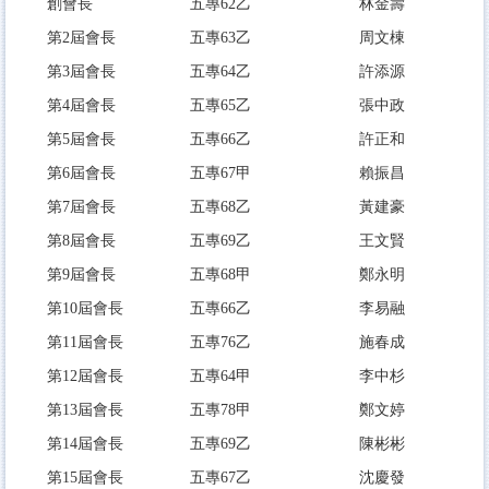
創會長
五專62乙
林金壽
第2屆會長
五專63乙
周文棟
第3屆會長
五專64乙
許添源
第4屆會長
五專65乙
張中政
第5屆會長
五專66乙
許正和
第6屆會長
五專67甲
賴振昌
第7屆會長
五專68乙
黃建豪
第8屆會長
五專69乙
王文賢
第9屆會長
五專68甲
鄭永明
第10屆會長
五專66乙
李易融
第11屆會長
五專76乙
施春成
第12屆會長
五專64甲
李中杉
第13屆會長
五專78甲
鄭文婷
第14屆會長
五專69乙
陳彬彬
第15屆會長
五專67乙
沈慶發